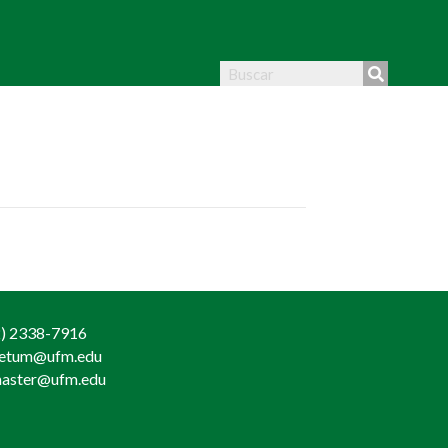
) 2338-7916
retum@ufm.edu
aster@ufm.edu