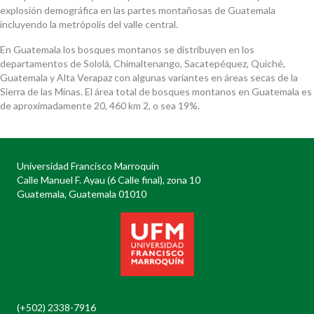
explosión demográfica en las partes montañosas de Guatemala
incluyendo la metrópolis del valle central.
En Guatemala los bosques montanos se distribuyen en los
departamentos de Sololá, Chimaltenango, Sacatepéquez, Quiché,
Guatemala y Alta Verapaz con algunas variantes en áreas secas de la
Sierra de las Minas. El área total de bosques montanos en Guatemala es
de aproximadamente 20, 460 km 2, o sea 19%.
Universidad Francisco Marroquín
Calle Manuel F. Ayau (6 Calle final), zona 10
Guatemala, Guatemala 01010
(+502) 2338-7916