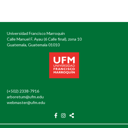
Posts
navigation
Universidad Francisco Marroquín
Calle Manuel F. Ayau (6 Calle final), zona 10
Guatemala, Guatemala 01010
(+502) 2338-7916
arboretum@ufm.edu
webmaster@ufm.edu