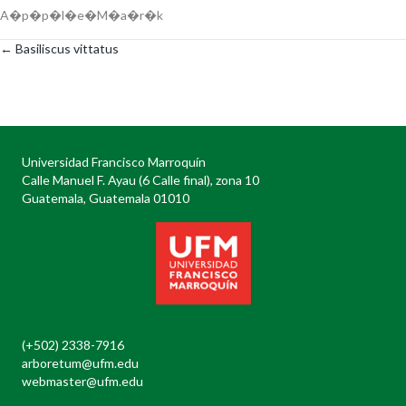
A�p�p�l�e�M�a�r�k
← Basiliscus vittatus
Posts
navigation
Universidad Francisco Marroquín
Calle Manuel F. Ayau (6 Calle final), zona 10
Guatemala, Guatemala 01010
(+502) 2338-7916
arboretum@ufm.edu
webmaster@ufm.edu