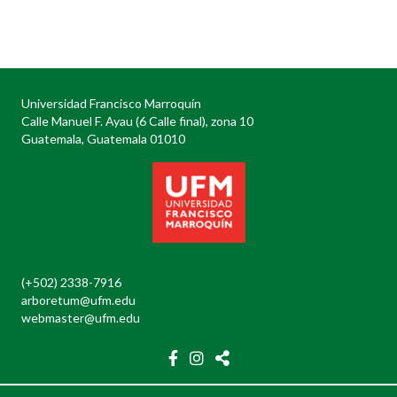
Posts
navigation
Universidad Francisco Marroquín
Calle Manuel F. Ayau (6 Calle final), zona 10
Guatemala, Guatemala 01010
(+502) 2338-7916
arboretum@ufm.edu
webmaster@ufm.edu