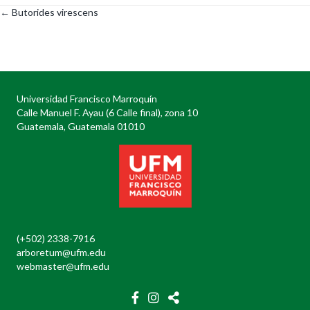
← Butorides virescens
Posts
navigation
Universidad Francisco Marroquín
Calle Manuel F. Ayau (6 Calle final), zona 10
Guatemala, Guatemala 01010
(+502) 2338-7916
arboretum@ufm.edu
webmaster@ufm.edu