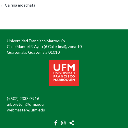
← Cairina moschata
Posts
navigation
Universidad Francisco Marroquín
Calle Manuel F. Ayau (6 Calle final), zona 10
Guatemala, Guatemala 01010
(+502) 2338-7916
arboretum@ufm.edu
webmaster@ufm.edu