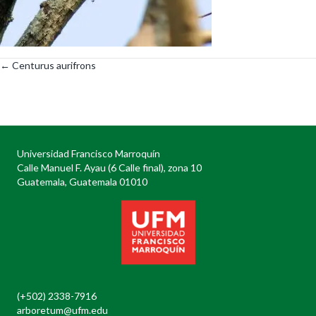
← Centurus aurifrons
Posts
navigation
Universidad Francisco Marroquín
Calle Manuel F. Ayau (6 Calle final), zona 10
Guatemala, Guatemala 01010
(+502) 2338-7916
arboretum@ufm.edu