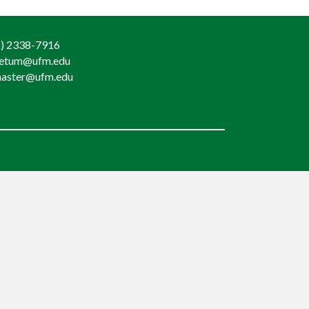
) 2338-7916
retum@ufm.edu
aster@ufm.edu