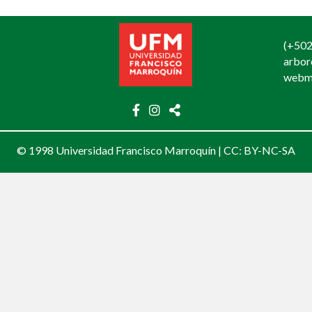
(+502
arbo
webm
© 1998 Universidad Francisco Marroquín |
CC: BY-NC-SA