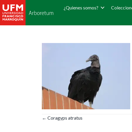
¿Quienes somos?
Coleccion
Posts
← Coragyps atratus