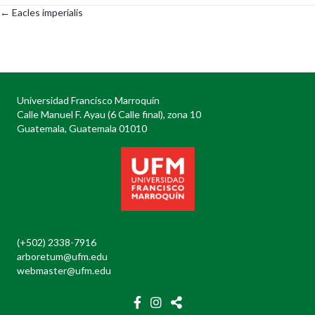
← Eacles imperialis
Posts
navigation
Universidad Francisco Marroquín
Calle Manuel F. Ayau (6 Calle final), zona 10
Guatemala, Guatemala 01010
(+502) 2338-7916
arboretum@ufm.edu
webmaster@ufm.edu