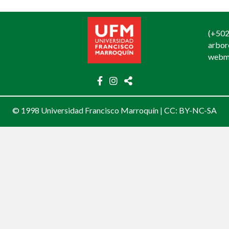
(+502
arbo
webm
© 1998 Universidad Francisco Marroquín |
CC: BY-NC-SA