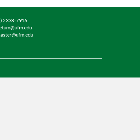
) 2338-7916
retum@ufm.edu
aster@ufm.edu