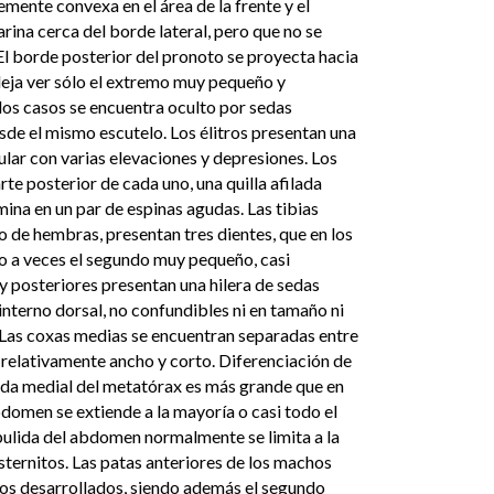
emente convexa en el área de la frente y el
arina cerca del borde lateral, pero que no se
 El borde posterior del pronoto se proyecta hacia
deja ver sólo el extremo muy pequeño y
los casos se encuentra oculto por sedas
sde el mismo escutelo. Los élitros presentan una
ular con varias elevaciones y depresiones. Los
rte posterior de cada uno, una quilla afilada
rmina en un par de espinas agudas. Las tibias
 de hembras, presentan tres dientes, que en los
 a veces el segundo muy pequeño, casi
y posteriores presentan una hilera de sedas
interno dorsal, no confundibles ni en tamaño ni
 Las coxas medias se encuentran separadas entre
 relativamente ancho y corto. Diferenciación de
lida medial del metatórax es más grande que en
bdomen se extiende a la mayoría o casi todo el
ulida del abdomen normalmente se limita a la
esternitos. Las patas anteriores de los machos
nos desarrollados, siendo además el segundo