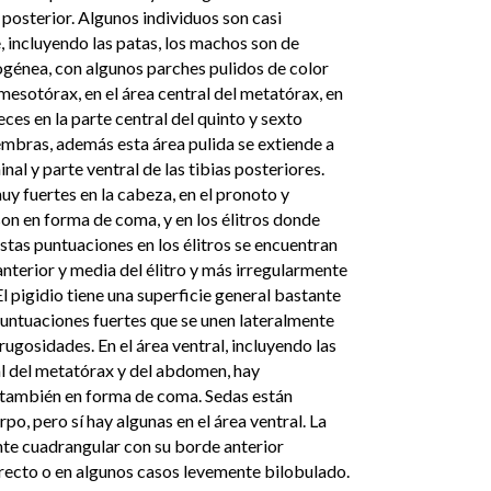
posterior. Algunos individuos son casi
 incluyendo las patas, los machos son de
énea, con algunos parches pulidos de color
mesotórax, en el área central del metatórax, en
ces en la parte central del quinto y sexto
embras, además esta área pulida se extiende a
nal y parte ventral de las tibias posteriores.
 fuertes en la cabeza, en el pronoto y
n en forma de coma, y en los élitros donde
tas puntuaciones en los élitros se encuentran
 anterior y media del élitro y más irregularmente
El pigidio tiene una superficie general bastante
untuaciones fuertes que se unen lateralmente
ugosidades. En el área ventral, incluyendo las
al del metatórax y del abdomen, hay
a también en forma de coma. Sedas están
rpo, pero sí hay algunas en el área ventral. La
te cuadrangular con su borde anterior
recto o en algunos casos levemente bilobulado.