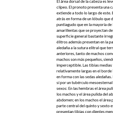
El área dorsal de la cabeza es lev
clípeo. El pronoto presenta una c
extiende a todo lo largo de este.
atrás en forma de un lóbulo que 
puntiagudo que en la mayoría de 
amarillentas que se proyectan de
superficie general bastante irreg
élitros además presentan en la pa
aledaña a la sutura elitral que te
anteriores, tanto de machos como
machos son más pequeños, siendo
imperceptible. Las tibias medias 
relativamente largas en el borde 
en forma con las sedas aledañas.
sí por un tubérculo mesoesternal
sexos: En las hembras el área pu
los machos y el área pulida del a
abdomen; en los machos el área p
parte central del quinto y sexto 
presentan tibias con dientes me