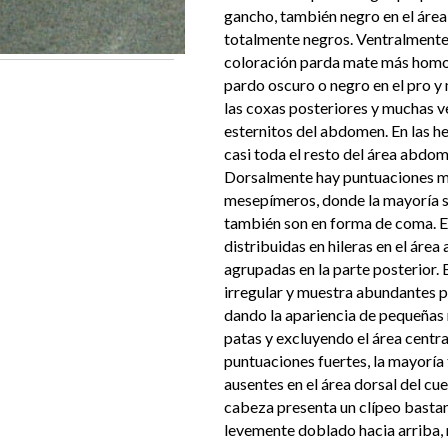
gancho, también negro en el área 
totalmente negros. Ventralmente,
coloración parda mate más homog
pardo oscuro o negro en el pro y 
las coxas posteriores y muchas ve
esternitos del abdomen. En las h
casi toda el resto del área abdomi
Dorsalmente hay puntuaciones muy
mesepímeros, donde la mayoría so
también son en forma de coma. Es
distribuidas en hileras en el área
agrupadas en la parte posterior. 
irregular y muestra abundantes p
dando la apariencia de pequeñas r
patas y excluyendo el área centr
puntuaciones fuertes, la mayorí
ausentes en el área dorsal del cue
cabeza presenta un clípeo bastan
levemente doblado hacia arriba, 