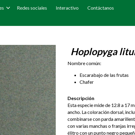
es
Redes sociales
Interactivo
Contáctanos
Hoplopyga litu
Nombre común:
Escarabajo de las frutas
Chafer
Descripción
Esta especie mide de 12.8 a 17 mi
ancho. La coloración dorsal, incl
combinarse con parda amarillenta
con varias manchas o franjas irre
élitro con un punto negro pequeño