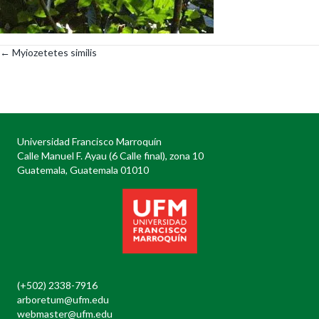
← Myiozetetes similis
Posts
navigation
Universidad Francisco Marroquín
Calle Manuel F. Ayau (6 Calle final), zona 10
Guatemala, Guatemala 01010
(+502) 2338-7916
arboretum@ufm.edu
webmaster@ufm.edu