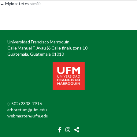
← Myiozetetes similis
Posts
navigation
Universidad Francisco Marroquín
Calle Manuel F. Ayau (6 Calle final), zona 10
Guatemala, Guatemala 01010
(+502) 2338-7916
arboretum@ufm.edu
webmaster@ufm.edu