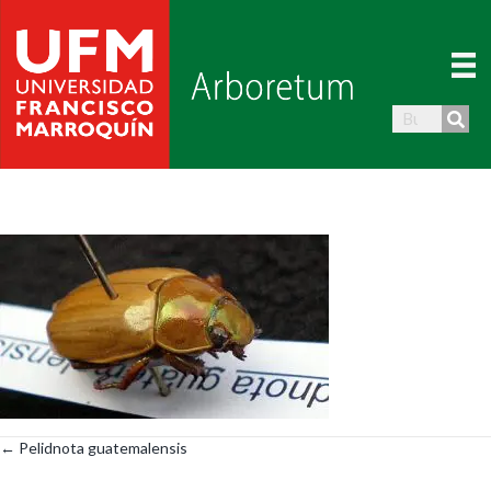
← Pelidnota guatemalensis
Posts