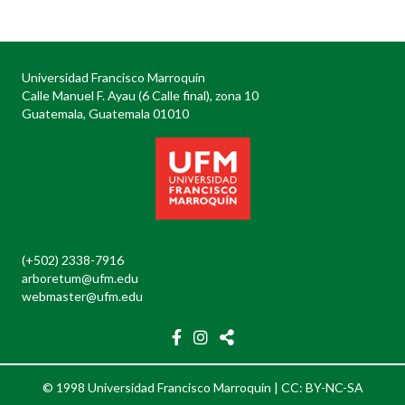
navigation
Universidad Francisco Marroquín
Calle Manuel F. Ayau (6 Calle final), zona 10
Guatemala, Guatemala 01010
(+502) 2338-7916
arboretum@ufm.edu
webmaster@ufm.edu
© 1998 Universidad Francisco Marroquín |
CC: BY-NC-SA