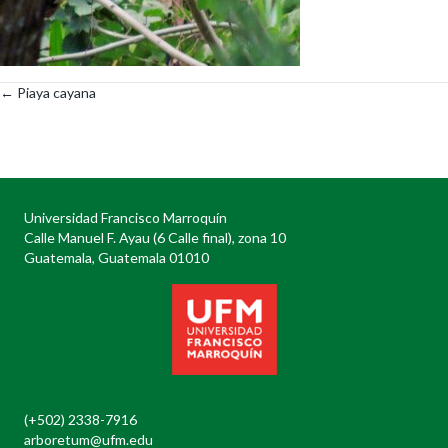
← Piaya cayana
Posts
navigation
Universidad Francisco Marroquín
Calle Manuel F. Ayau (6 Calle final), zona 10
Guatemala, Guatemala 01010
(+502) 2338-7916
arboretum@ufm.edu