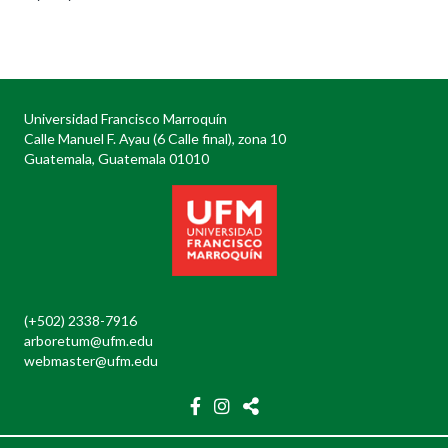
Posts
navigation
Universidad Francisco Marroquín
Calle Manuel F. Ayau (6 Calle final), zona 10
Guatemala, Guatemala 01010
(+502) 2338-7916
arboretum@ufm.edu
webmaster@ufm.edu