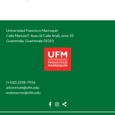
Posts
navigation
Universidad Francisco Marroquín
Calle Manuel F. Ayau (6 Calle final), zona 10
Guatemala, Guatemala 01010
(+502) 2338-7916
arboretum@ufm.edu
webmaster@ufm.edu