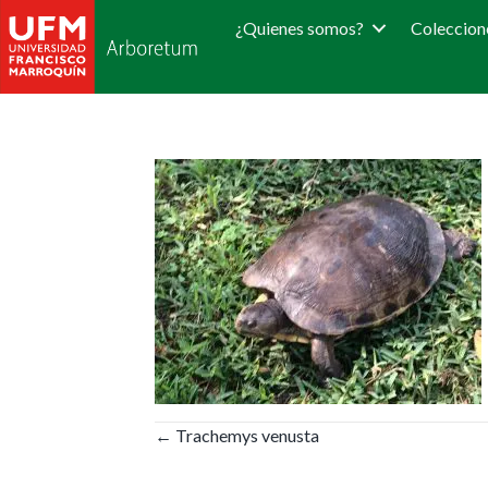
¿Quienes somos?
Coleccion
Posts
← Trachemys venusta