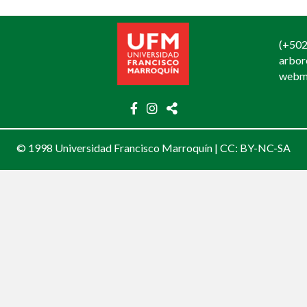
(+502
arbo
webm
© 1998 Universidad Francisco Marroquín |
CC: BY-NC-SA