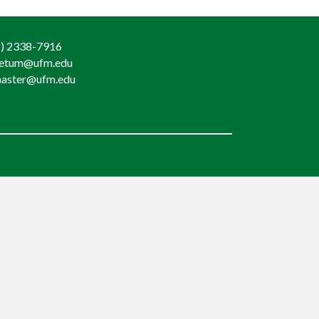
) 2338-7916
retum@ufm.edu
aster@ufm.edu