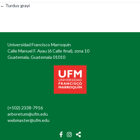
← Turdus grayi
Posts
navigation
Universidad Francisco Marroquín
Calle Manuel F. Ayau (6 Calle final), zona 10
Guatemala, Guatemala 01010
(+502) 2338-7916
arboretum@ufm.edu
webmaster@ufm.edu