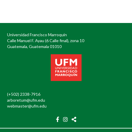
Posts
navigation
Universidad Francisco Marroquín
Calle Manuel F. Ayau (6 Calle final), zona 10
Guatemala, Guatemala 01010
(+502) 2338-7916
arboretum@ufm.edu
webmaster@ufm.edu