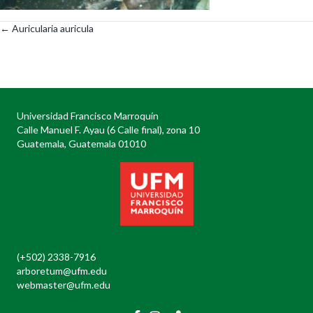
← Auricularia auricula
Posts
navigation
Universidad Francisco Marroquín
Calle Manuel F. Ayau (6 Calle final), zona 10
Guatemala, Guatemala 01010
(+502) 2338-7916
arboretum@ufm.edu
webmaster@ufm.edu