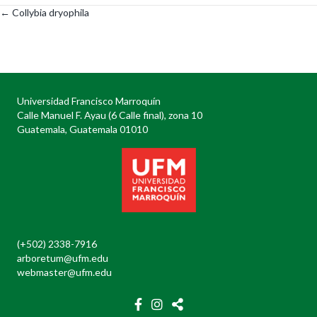
← Collybia dryophila
Posts
navigation
Universidad Francisco Marroquín
Calle Manuel F. Ayau (6 Calle final), zona 10
Guatemala, Guatemala 01010
(+502) 2338-7916
arboretum@ufm.edu
webmaster@ufm.edu