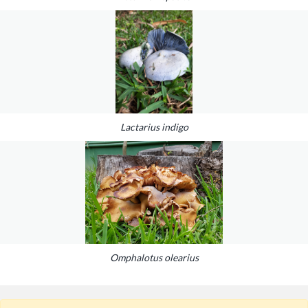
Lactarius indigo
Omphalotus olearius