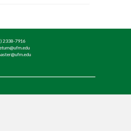
) 2338-7916
retum@ufm.edu
aster@ufm.edu