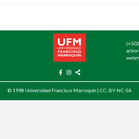
(+502
arbo
webm
© 1998 Universidad Francisco Marroquín |
CC: BY-NC-SA