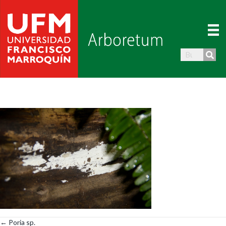
← Poria sp.