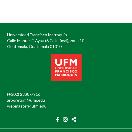
Posts
navigation
Universidad Francisco Marroquín
Calle Manuel F. Ayau (6 Calle final), zona 10
Guatemala, Guatemala 01010
(+502) 2338-7916
arboretum@ufm.edu
webmaster@ufm.edu