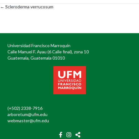
← Scleroderma verrucosum
Posts
navigation
Universidad Francisco Marroquín
Calle Manuel F. Ayau (6 Calle final), zona 10
Guatemala, Guatemala 01010
(+502) 2338-7916
arboretum@ufm.edu
webmaster@ufm.edu