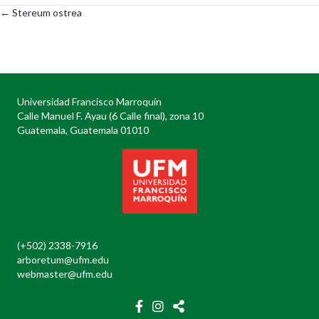
← Stereum ostrea
Posts
navigation
Universidad Francisco Marroquín
Calle Manuel F. Ayau (6 Calle final), zona 10
Guatemala, Guatemala 01010
(+502) 2338-7916
arboretum@ufm.edu
webmaster@ufm.edu