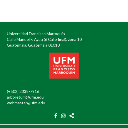
Posts
navigation
Universidad Francisco Marroquín
Calle Manuel F. Ayau (6 Calle final), zona 10
Guatemala, Guatemala 01010
(+502) 2338-7916
arboretum@ufm.edu
webmaster@ufm.edu