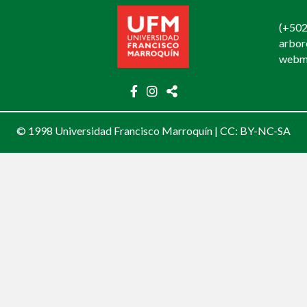
(+502
arbo
webm
© 1998 Universidad Francisco Marroquín |
CC: BY-NC-SA