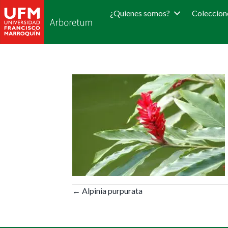
¿Quienes somos?
Coleccion
Posts
← Alpinia purpurata
navigation