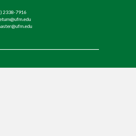
) 2338-7916
retum@ufm.edu
aster@ufm.edu