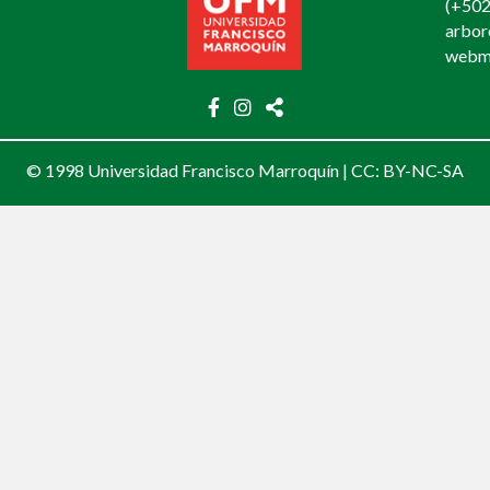
(+502
arbo
webm
© 1998 Universidad Francisco Marroquín |
CC: BY-NC-SA