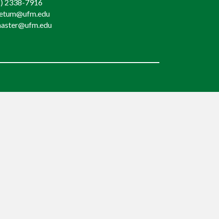
) 2338-7916
retum@ufm.edu
aster@ufm.edu