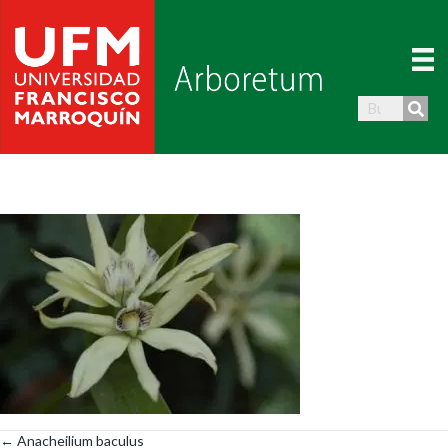
← Anacheilium baculus