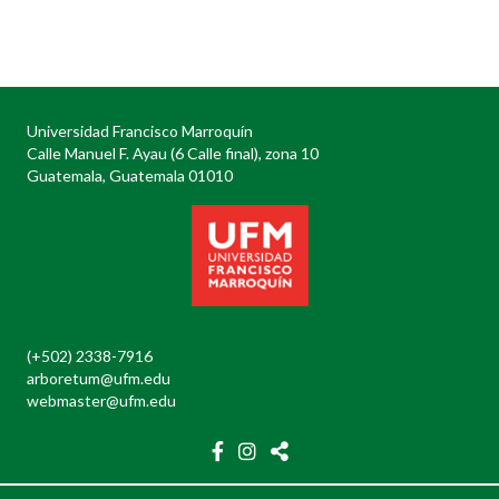
Posts
navigation
Universidad Francisco Marroquín
Calle Manuel F. Ayau (6 Calle final), zona 10
Guatemala, Guatemala 01010
(+502) 2338-7916
arboretum@ufm.edu
webmaster@ufm.edu