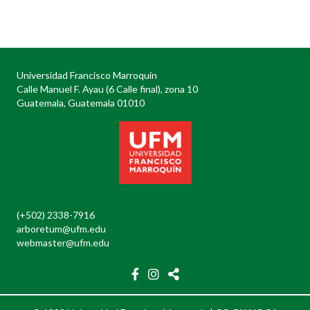
navigation
Universidad Francisco Marroquín
Calle Manuel F. Ayau (6 Calle final), zona 10
Guatemala, Guatemala 01010
(+502) 2338-7916
arboretum@ufm.edu
webmaster@ufm.edu