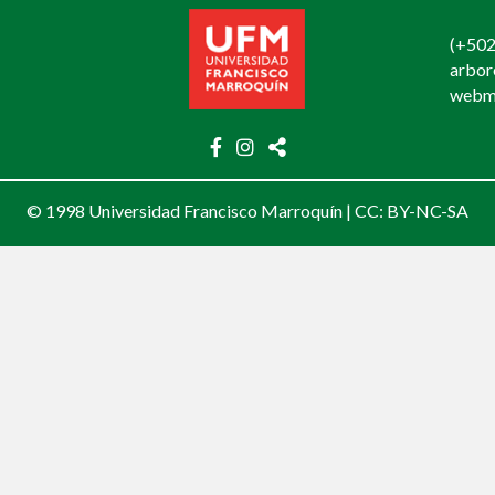
(+502
arbo
webm
© 1998 Universidad Francisco Marroquín |
CC: BY-NC-SA