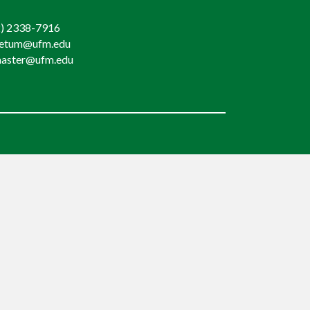
) 2338-7916
retum@ufm.edu
aster@ufm.edu