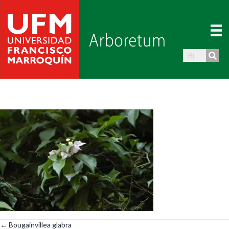
← Bougainvillea glabra