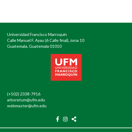
Posts
navigation
Universidad Francisco Marroquín
Calle Manuel F. Ayau (6 Calle final), zona 10
Guatemala, Guatemala 01010
(+502) 2338-7916
arboretum@ufm.edu
webmaster@ufm.edu