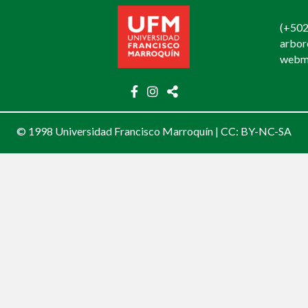
(+502
arbo
webm
© 1998 Universidad Francisco Marroquín |
CC: BY-NC-SA