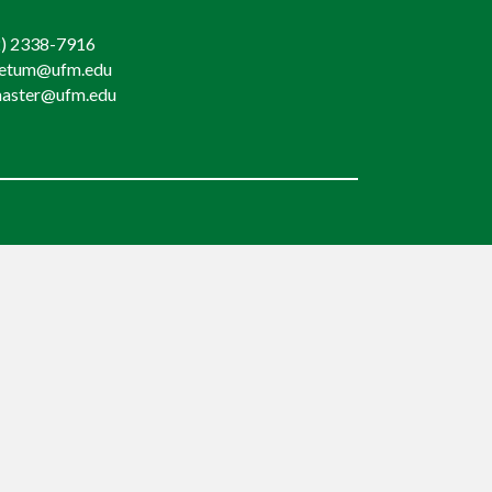
) 2338-7916
retum@ufm.edu
aster@ufm.edu