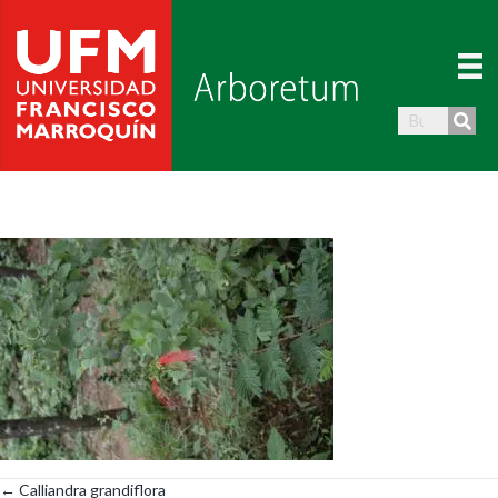
← Calliandra grandiflora