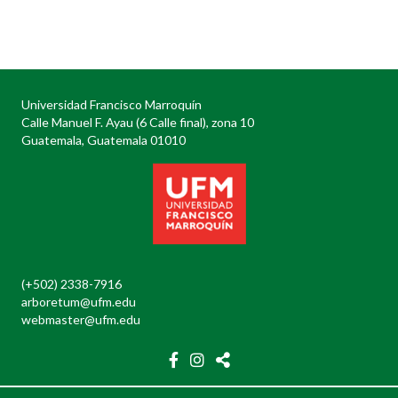
Posts
navigation
Universidad Francisco Marroquín
Calle Manuel F. Ayau (6 Calle final), zona 10
Guatemala, Guatemala 01010
(+502) 2338-7916
arboretum@ufm.edu
webmaster@ufm.edu