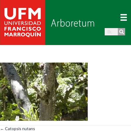
← Catopsis nutans