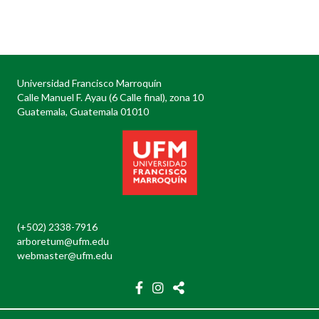
Posts
navigation
Universidad Francisco Marroquín
Calle Manuel F. Ayau (6 Calle final), zona 10
Guatemala, Guatemala 01010
(+502) 2338-7916
arboretum@ufm.edu
webmaster@ufm.edu