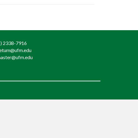
) 2338-7916
retum@ufm.edu
aster@ufm.edu