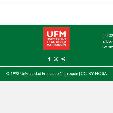
(+502
arbo
webm
© 1998 Universidad Francisco Marroquín |
CC: BY-NC-SA