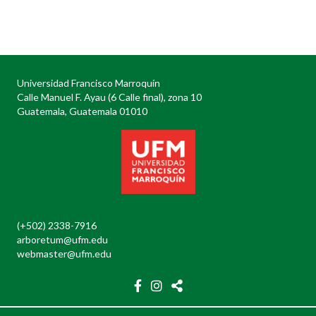
Posts
navigation
Universidad Francisco Marroquín
Calle Manuel F. Ayau (6 Calle final), zona 10
Guatemala, Guatemala 01010
(+502) 2338-7916
arboretum@ufm.edu
webmaster@ufm.edu