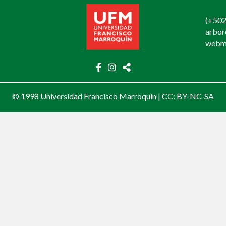
(+502
arbo
webm
© 1998 Universidad Francisco Marroquín |
CC: BY-NC-SA