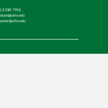
) 2338-7916
retum@ufm.edu
aster@ufm.edu