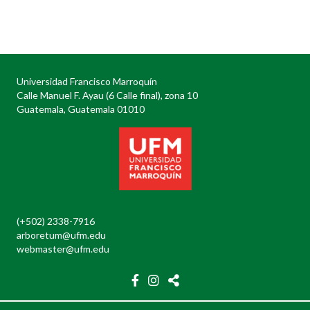
Posts
navigation
Universidad Francisco Marroquín
Calle Manuel F. Ayau (6 Calle final), zona 10
Guatemala, Guatemala 01010
(+502) 2338-7916
arboretum@ufm.edu
webmaster@ufm.edu