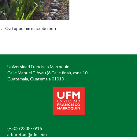
← Cyrtopodium macrobulbon
Posts
navigation
Universidad Francisco Marroquín
Calle Manuel F. Ayau (6 Calle final), zona 10
Guatemala, Guatemala 01010
(+502) 2338-7916
arboretum@ufm.edu