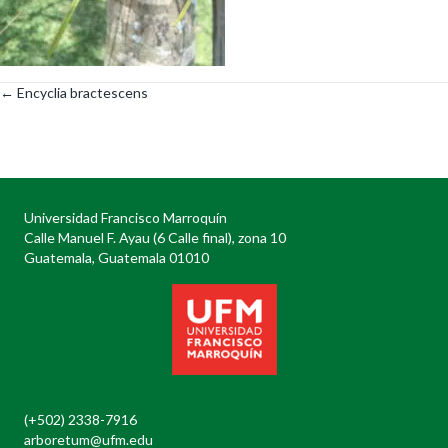
← Encyclia bractescens
Posts
navigation
Universidad Francisco Marroquín
Calle Manuel F. Ayau (6 Calle final), zona 10
Guatemala, Guatemala 01010
(+502) 2338-7916
arboretum@ufm.edu