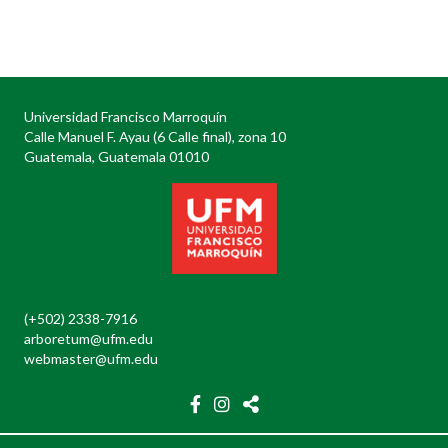
Posts
navigation
Universidad Francisco Marroquín
Calle Manuel F. Ayau (6 Calle final), zona 10
Guatemala, Guatemala 01010
(+502) 2338-7916
arboretum@ufm.edu
webmaster@ufm.edu