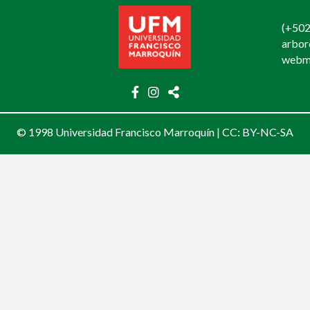
(+502
arbo
webm
© 1998 Universidad Francisco Marroquín |
CC: BY-NC-SA