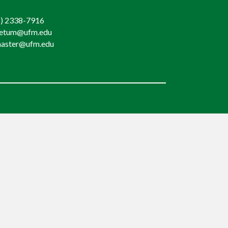
) 2338-7916
retum@ufm.edu
aster@ufm.edu