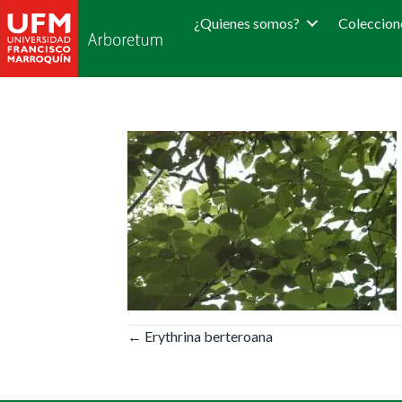
¿Quienes somos?
Coleccion
Posts
← Erythrina berteroana
navigation