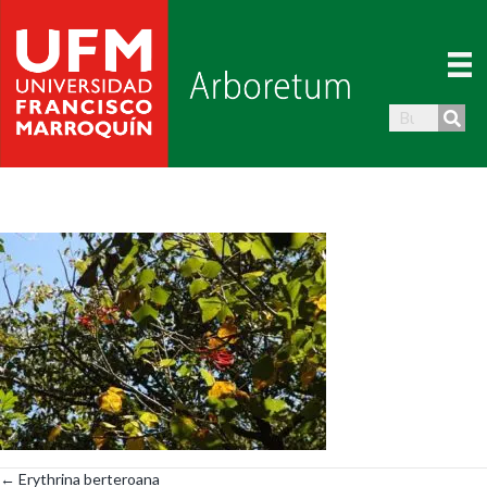
← Erythrina berteroana