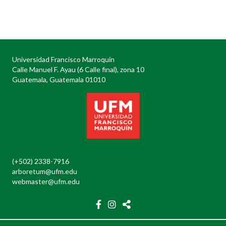
Posts
navigation
Universidad Francisco Marroquín
Calle Manuel F. Ayau (6 Calle final), zona 10
Guatemala, Guatemala 01010
(+502) 2338-7916
arboretum@ufm.edu
webmaster@ufm.edu