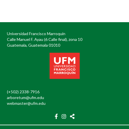
Posts
navigation
Universidad Francisco Marroquín
Calle Manuel F. Ayau (6 Calle final), zona 10
Guatemala, Guatemala 01010
(+502) 2338-7916
arboretum@ufm.edu
webmaster@ufm.edu