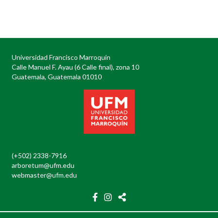
Posts
navigation
Universidad Francisco Marroquín
Calle Manuel F. Ayau (6 Calle final), zona 10
Guatemala, Guatemala 01010
(+502) 2338-7916
arboretum@ufm.edu
webmaster@ufm.edu