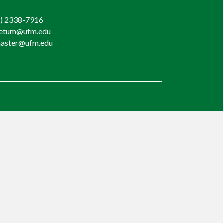
) 2338-7916
retum@ufm.edu
aster@ufm.edu