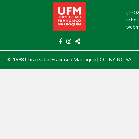
(+502
arbo
webm
© 1998 Universidad Francisco Marroquín |
CC: BY-NC-SA