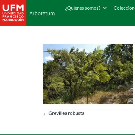
¿Quienes somos?
Coleccion
Posts
← Grevillea robusta
navigation